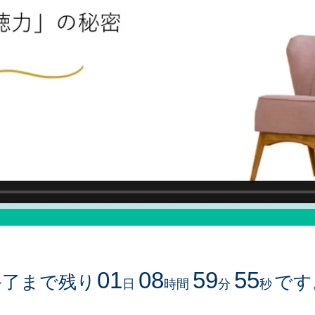
01
08
59
55
終了まで残り
です
日
時間
分
秒